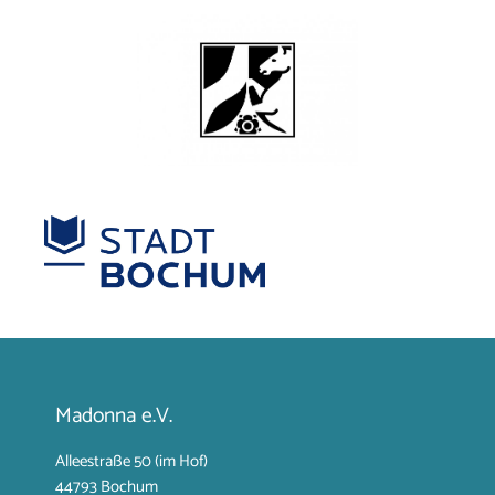
Madonna e.V.
Alleestraße 50 (im Hof)
44793 Bochum