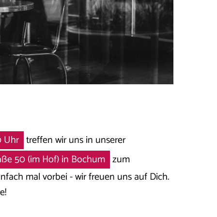
0 Uhr
treffen wir uns in unserer
raße 50 (im Hof) in Bochum
zum
ach mal vorbei - wir freuen uns auf Dich.
e!